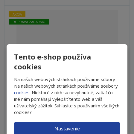
v
t
o
v
o
AKCIA
DOPRAVA ZADARMO
Tento e-shop používa
cookies
Na našich webových stránkach používame súbory
Na našich webových stránkách používáme soubory
OCuSOFT® LID SCRUB® Foam Original - skrátená
cookies
. Niektoré z nich sú nevyhnutné, zatiaľ čo
expirácia
iné nám pomáhajú vylepšiť tento web a váš
S
N
užívateľský zážitok. Súhlasíte s používaním všetkých
Z
Ks
n
a
cookies?
m
í
v
e
€ 9.55
ž
ý
n
Nastavenie
i
š
i