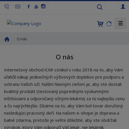
s
k
☰
Ú
O nás
v
o
O nás
d
n
Internetový obchod iCMI vznikol v roku 2018 na to, aby Vám
á
s
uľahčil nákup jedinečných výživových doplnkov pre podporu a
t
ochranu Vašich očí. Naším hlavným cieľom je, aby ste dostali
r
kvalitný produkt (testovaný poprednými výskumnými
a
inštitúciami a odporúčaný očnými lekármi) za tú najlepšiu cenu
n
a čo najrýchlejšie. Dbáme na to, aby Vám bol tovar doručený
a
nasledujúci pracovný deň. Na našom e-shope je doprava a
balné zdarma, pretože je veľmi dôležité, aby ste obdržali
výrobok, ktorý Vám odporučí Váš lekár, nie lekárnik.