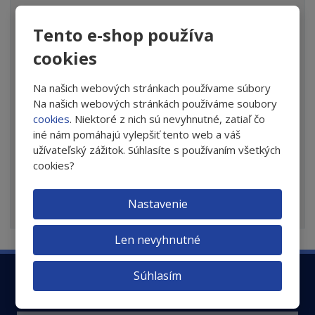
*
Text otázky
Tento e-shop používa
cookies
Na našich webových stránkach používame súbory
Na našich webových stránkách používáme soubory
cookies
. Niektoré z nich sú nevyhnutné, zatiaľ čo
iné nám pomáhajú vylepšiť tento web a váš
užívateľský zážitok. Súhlasíte s používaním všetkých
cookies?
Odoslať správu
Nastavenie
Súhlasím so
spracovaním osobných údajov
.
Len nevyhnutné
Súhlasím
Zaregistrujte sa k odberu newsletteru a nenechajte
si tak ujsť dôležité informácie o ochrane Vašich očí