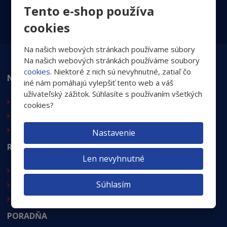
Odoslať
Tento e-shop používa
Súhlasím so
spracovaním osobných údajov
.
cookies
Na našich webových stránkach používame súbory
Na našich webových stránkách používáme soubory
cookies
. Niektoré z nich sú nevyhnutné, zatiaľ čo
NAJVIAC VÁS ZAUJÍMA
iné nám pomáhajú vylepšiť tento web a váš
užívateľský zážitok. Súhlasíte s používaním všetkých
MacuShield
cookies?
Ochranné prostriedky
Magazín
Nastavenie
RÝCHLE MENU
Len nevyhnutné
Úvod
Súhlasím
Kontakt
O nás
PORADŇA