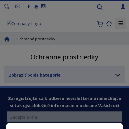
s
k
☰
Ú
Ochranné prostriedky
v
o
Ochranné prostriedky
d
n
á
Zobraziť popis kategórie
s
t
r
a
Zaregistrujte sa k odberu newsletteru a nenechajte
n
si tak ujsť dôležité informácie o ochrane Vašich očí
a