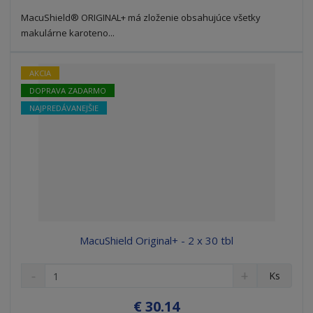
ž
o
č
s
ž
e
MacuShield® ORIGINAL+ má zloženie obsahujúce všetky
t
s
t
makulárne karoteno...
v
t
o
v
o
AKCIA
DOPRAVA ZADARMO
NAJPREDÁVANEJŠIE
MacuShield Original+ - 2 x 30 tbl
S
N
Z
Ks
n
a
m
í
v
e
€ 30.14
ž
ý