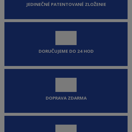
JEDINEČNÉ PATENTOVANÉ ZLOŽENIE
d
z
a
DORUČUJEME DO 24 HOD
j
ú
c
DOPRAVA ZDARMA
i