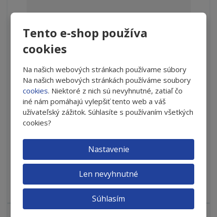
Tento e-shop používa
cookies
VitroCap®N 30 kapsúl
Na našich webových stránkach používame súbory
Na našich webových stránkách používáme soubory
cookies
. Niektoré z nich sú nevyhnutné, zatiaľ čo
iné nám pomáhajú vylepšiť tento web a váš
od
€ 22.68
užívateľský zážitok. Súhlasíte s používaním všetkých
cookies?
Detail
Nastavenie
SKLADOM
Len nevyhnutné
VitroCap®N Obsahuje výťažky z hroznových a citrusových
plodov, vitamín C,...
Súhlasím