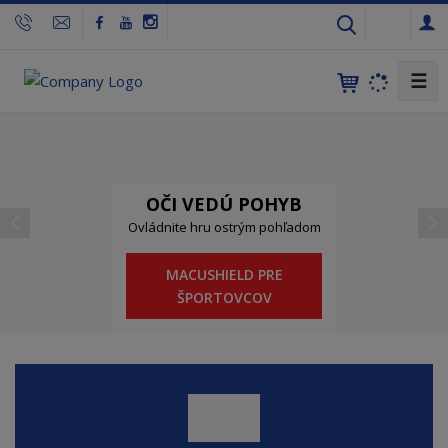
s
k
☰
C
p
ď
M
I
r
a
s
OČI VEDÚ POHYB
p
Ovládnite hru ostrým pohľadom
e
l
o
l
MACUSHIELD PRE
d
š
.
ŠPORTOVCOV
s
c
í
r
.
o
h
.
á