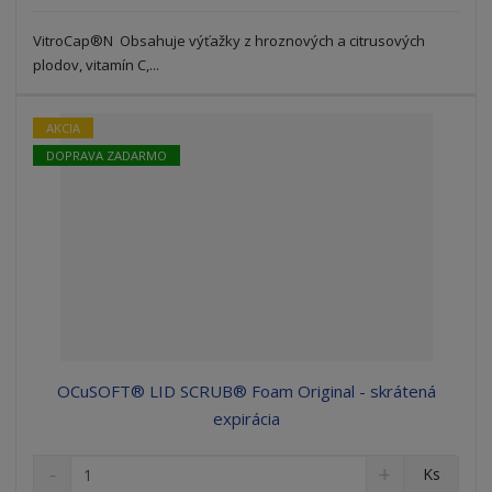
ž
o
č
s
ž
e
VitroCap®N Obsahuje výťažky z hroznových a citrusových
t
s
t
plodov, vitamín C,...
v
t
o
v
o
AKCIA
DOPRAVA ZADARMO
OCuSOFT® LID SCRUB® Foam Original - skrátená
expirácia
S
N
Z
Ks
n
a
m