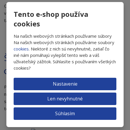
Cítite sa byť pánom ciest, ale akonáhle sa zošerí, strácate
Tento e-shop používa
vinou protiidúcich vozidiel istotu? Jasný, ostrý pohľad je v
takýchto prípadoch rozhodujúci.
cookies
Na našich webových stránkach používame súbory
Na našich webových stránkách používáme soubory
cookies
. Niektoré z nich sú nevyhnutné, zatiaľ čo
iné nám pomáhajú vylepšiť tento web a váš
Štít proti modrému svetlu
užívateľský zážitok. Súhlasíte s používaním všetkých
cookies?
14.09.2020 13:29
Kategórie noviniek
Nastavenie
Pomysleli ste niekedy pri práci na svoje oči? Najväčším
nepriateľom je pre nich elektronika, ktorá vyžaruje modré
Len nevyhnutné
svetlo. Obrazovky počítačov, chytrých telefónov,
televízorov, žiarivky, LED žiarovky…
Súhlasím