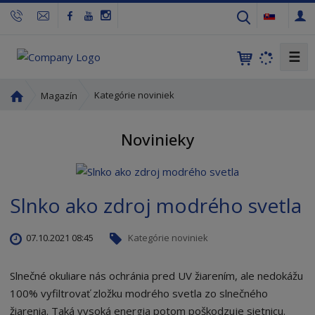
s
k
☰
Ú
Kategórie noviniek
Magazín
v
o
Novinieky
d
n
á
s
Slnko ako zdroj modrého svetla
t
r
a
07.10.2021 08:45
Kategórie noviniek
n
a
Slnečné okuliare nás ochránia pred UV žiarením, ale nedokážu
100% vyfiltrovať zložku modrého svetla zo slnečného
žiarenia. Taká vysoká energia potom poškodzuje sietnicu.