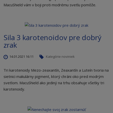
MacuShield vám v boji proti modrému svetlu pomôže.
Sila 3 karotenoidov pre dobrý
zrak
14.01.2021 16:11
Kategórie noviniek
Tri karotenoidy Mezo-zeaxantín, Zeaxantín a Luteín tvoria na
sietnici makulárny pigment, ktorý chráni oko pred modrým
svetlom. MacuShield ako jediný na trhu obsahuje všetky tri
karotenoidy.