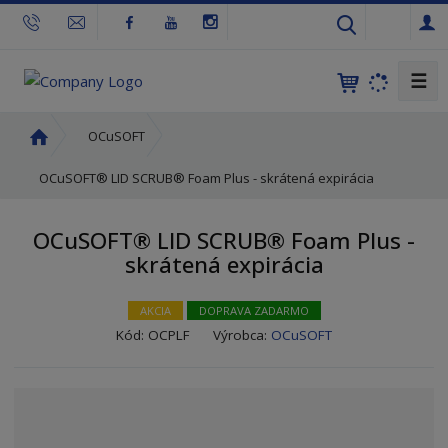
s
k
☰
Ú
OCuSOFT
v
o
OCuSOFT® LID SCRUB® Foam Plus - skrátená expirácia
d
n
OCuSOFT® LID SCRUB® Foam Plus -
á
skrátená expirácia
s
t
r
AKCIA
DOPRAVA ZADARMO
a
K
Kód:
OCPLF
Výrobca:
OCuSOFT
n
ó
a
d
v
ý
r