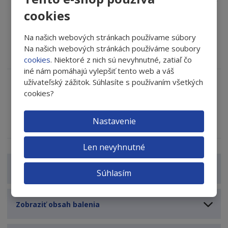
lúpajúcu sa kožu, ktoré prispievajú k podráždeniu očí
cookies
Čistí, osviežuje, upokojuje a prináša úľavu
Pomáha pri liečbe blefaritídy a suchého oka
Na našich webových stránkach používame súbory
Zlepšuje pohodlie pri nosení kontaktných šošoviek
Na našich webových stránkách používáme soubory
Zbavuje podráždenia, zmierňuje a hydratuje
cookies
. Niektoré z nich sú nevyhnutné, zatiaľ čo
iné nám pomáhajú vylepšiť tento web a váš
užívateľský zážitok. Súhlasíte s používaním všetkých
cookies?
Opýtajte sa odborníka
Nastavenie
Zdieľať
Len nevyhnutné
Zobraziť detailný popis
Súhlasím
Zobraziť obsah balenia