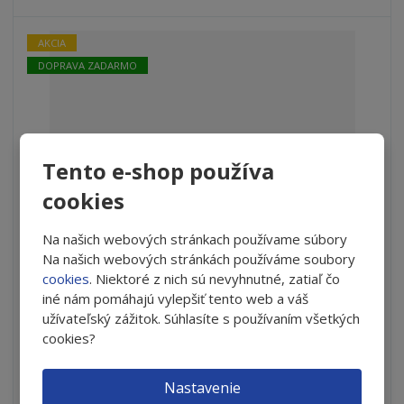
v
t
o
v
o
AKCIA
DOPRAVA ZADARMO
Tento e-shop používa
cookies
Na našich webových stránkach používame súbory
Na našich webových stránkách používáme soubory
OCuSOFT® LID SCRUB® Foam Original - skrátená
cookies
. Niektoré z nich sú nevyhnutné, zatiaľ čo
expirácia
iné nám pomáhajú vylepšiť tento web a váš
S
N
užívateľský zážitok. Súhlasíte s používaním všetkých
Z
Ks
n
a
cookies?
m
í
v
e
€ 9.55
ž
ý
n
Nastavenie
i
š
i