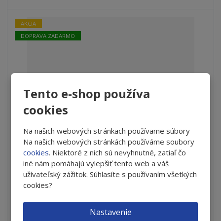
v
t
o
v
o
AKCIA
DOPRAVA ZADARMO
Tento e-shop používa
cookies
Na našich webových stránkach používame súbory
Na našich webových stránkách používáme soubory
OCuSOFT® LID SCRUB® Foam Original - skrátená
cookies
. Niektoré z nich sú nevyhnutné, zatiaľ čo
expirácia
iné nám pomáhajú vylepšiť tento web a váš
S
N
užívateľský zážitok. Súhlasíte s používaním všetkých
Z
Ks
n
a
cookies?
m
í
v
e
€ 9.55
ž
ý
n
Nastavenie
i
š
i