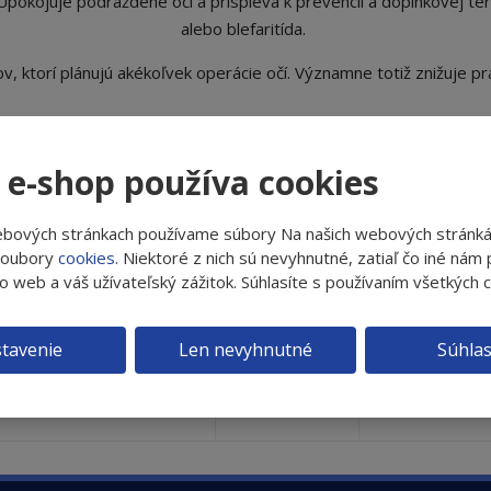
 Upokojuje podráždené oči a prispieva k prevencii a doplnkovej te
alebo blefaritída.
tov, ktorí plánujú akékoľvek operácie očí. Významne totiž znižuje
jnovšie
Najpredávanejšie
 e-shop používa cookies
Sklad
Cena
ebových stránkach používame súbory Na našich webových stránk
soubory
cookies
. Niektoré z nich sú nevyhnutné, zatiaľ čo iné ná
to web a váš užívateľský zážitok. Súhlasíte s používaním všetkých 
krátená expirácia
SKLADOM
tavenie
Len nevyhnutné
Súhla
- skrátená expirácia
SKLADOM