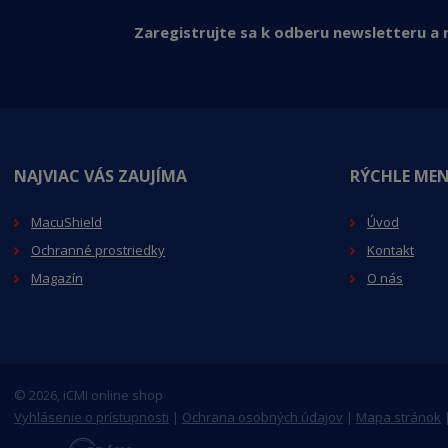
t
Zaregistrujte sa k odberu newsletteru a n
o
v
NAJVIAC VÁS ZAUJÍMA
RÝCHLE ME
MacuShield
Úvod
Ochranné prostriedky
Kontakt
Magazín
O nás
© 2026, iCMI online shop
Vyhlásenie o prístupnosti
|
Ochrana osobných údajov
|
Mapa stránok
E