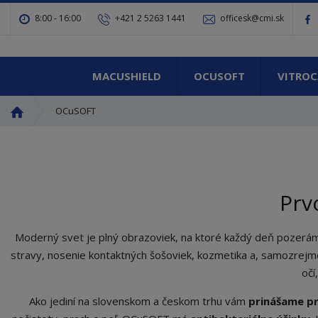
8:00 - 16:00
+421 2 5263 1441
officesk@cmi.sk
MACUSHIELD
OCUSOFT
VITROC
Ú
OCuSOFT
v
o
d
n
á
Prv
s
t
r
Moderný svet je plný obrazoviek, na ktoré každý deň pozeráme dl
a
stravy, nosenie kontaktných šošoviek, kozmetika a, samozrejm
n
očí
a
Ako jediní na slovenskom a českom trhu vám
prinášame pr