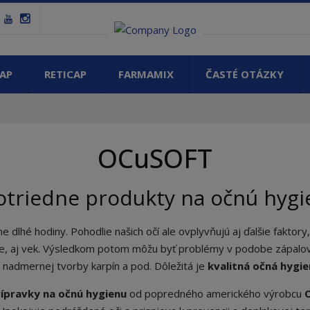
AP
RETICAP
FARMAMIX
ČASTÉ OTÁZKY
OCuSOFT
otriedne produkty na očnú hyg
hé hodiny. Pohodlie našich očí ale ovplyvňujú aj ďalšie faktory, a
e, aj vek. Výsledkom potom môžu byť problémy v podobe zápalov 
, nadmernej tvorby karpín a pod. Dôležitá je
kvalitná očná hygi
ípravky na očnú hygienu
od popredného amerického výrobcu