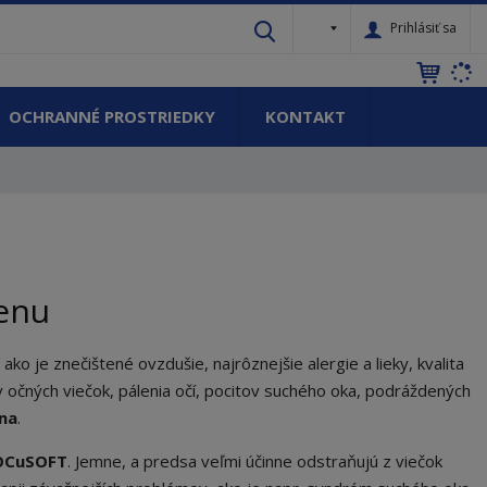
s
Prihlásiť sa
k
OCHRANNÉ PROSTRIEDKY
KONTAKT
ienu
ko je znečištené ovzdušie, najrôznejšie alergie a lieky, kvalita
očných viečok, pálenia očí, pocitov suchého oka, podráždených
ena
.
OCuSOFT
. Jemne, a predsa veľmi účinne odstraňujú z viečok