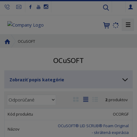
s
k
☰
Ú
OCuSOFT
v
o
OCuSOFT
d
n
á
Zobraziť popis kategórie
s
t
r
R
O
T
R
2
produktov
a
a
b
a
i
n
d
r
b
a
OCORGF
a
e
á
u
d
n
OCuSOFT® LID SCRUB® Foam Original
z
ľ
k
i
- skrátená expirácia
k
k
o