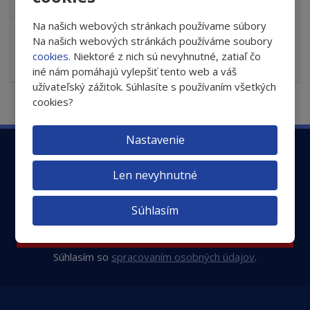
€ 11.55
Na našich webových stránkach používame súbory
S
N
Z
Ks
n
a
Na našich webových stránkách používáme soubory
m
í
v
cookies
. Niektoré z nich sú nevyhnutné, zatiaľ čo
e
Do košíka
ž
ý
iné nám pomáhajú vylepšiť tento web a váš
n
i
š
užívateľský zážitok. Súhlasíte s používaním všetkých
i
t
i
cookies?
ť
m
ť
p
n
m
o
o
n
Nastavenie
ž
o
č
Zaregistrujte sa k odberu newsletteru a nenechajte
s
ž
e
si tak ujsť dôležité informácie o ochrane Vašich očí
Len nevyhnutné
t
s
t
v
t
o
v
Súhlasím
o
Odoslať
Súhlasím so
spracovaním osobných údajov
.