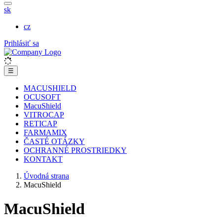
sk
cz
Prihlásiť sa
☰
MACUSHIELD
OCUSOFT
MacuShield
VITROCAP
RETICAP
FARMAMIX
ČASTÉ OTÁZKY
OCHRANNÉ PROSTRIEDKY
KONTAKT
Úvodná strana
MacuShield
MacuShield