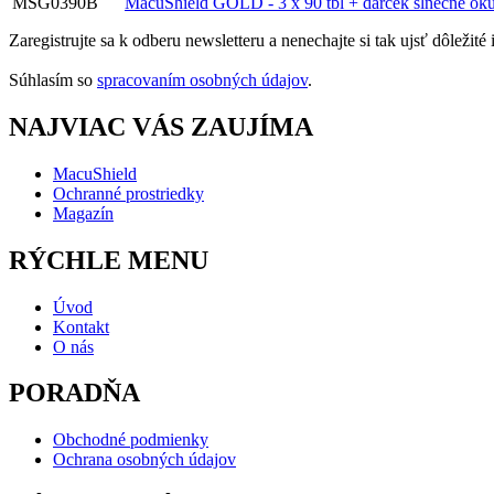
MSG0390B
MacuShield GOLD - 3 x 90 tbl + darček slnečné oku
Zaregistrujte sa k odberu newsletteru a nenechajte si tak ujsť dôležit
Súhlasím so
spracovaním osobných údajov
.
NAJVIAC VÁS ZAUJÍMA
MacuShield
Ochranné prostriedky
Magazín
RÝCHLE MENU
Úvod
Kontakt
O nás
PORADŇA
Obchodné podmienky
Ochrana osobných údajov