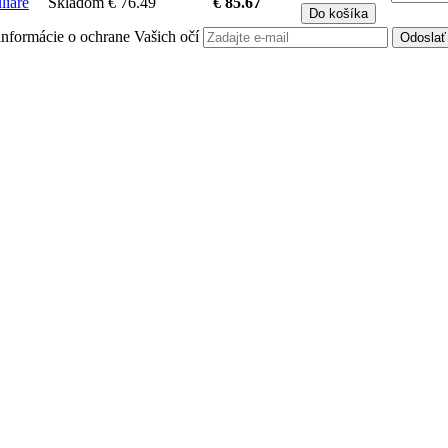
liare
Skladom
€ 76.49
€ 85.67
Do košíka
é informácie o ochrane Vašich očí
Odoslať