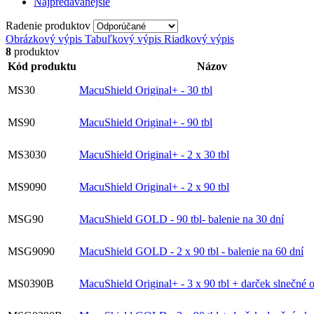
Najpredávanejšie
Radenie produktov
Obrázkový výpis
Tabuľkový výpis
Riadkový výpis
8
produktov
Kód produktu
Názov
MS30
MacuShield Original+ - 30 tbl
MS90
MacuShield Original+ - 90 tbl
MS3030
MacuShield Original+ - 2 x 30 tbl
MS9090
MacuShield Original+ - 2 x 90 tbl
MSG90
MacuShield GOLD - 90 tbl- balenie na 30 dní
MSG9090
MacuShield GOLD - 2 x 90 tbl - balenie na 60 dní
MS0390B
MacuShield Original+ - 3 x 90 tbl + darček slnečné o