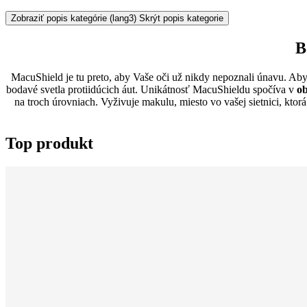
Zobraziť popis kategórie
(lang3) Skrýt popis kategorie
B
MacuShield je tu preto, aby Vaše oči už nikdy nepoznali únavu. Aby
bodavé svetla protiidúcich áut. Unikátnosť MacuShieldu spočíva v
ob
na troch úrovniach. Vyživuje makulu, miesto vo vašej sietnici, ktor
Top produkt