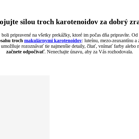
ojujte silou troch karotenoidov za dobrý zr
 boli pripravené na všetky prekážky, ktoré im počas dňa pripravíte. Od
sahu troch
makulárnymi karotenoidov
: luteínu, mezo-zeaxantínu a
á umožňuje rozoznávať tie najmenšie detaily, čítať, vnímať farby alebo
začnete odpočívať
. Nenechajte únavu, aby za Vás rozhodovala.