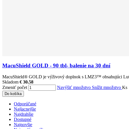
MacuShield GOLD - 90 tbl- balenie na 30 dní
MacuShield® GOLD je výživový doplnok s LMZ3™ obsahujúci Luteín,
Skladom
€ 30.58
Zmeniť počet
Navýšiť množstvo
Snížit množstvo
Ks
Do košíka
Odporúčané
Najlacnejšie
Najdrahšie
Dostupné
Najnovšie