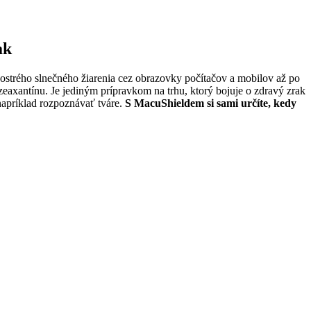
ak
 ostrého slnečného žiarenia cez obrazovky počítačov a mobilov až po
 zeaxantínu. Je jediným prípravkom na trhu, ktorý bojuje o zdravý zrak
 napríklad rozpoznávať tváre.
S MacuShieldem si sami určíte, kedy