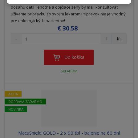
Prípravok nie je učený pre deti do 3 rokov. Uchovávajte mimo
dosahu detí! Tehotné a dojčiace ženy by mali konzultovať
užívanie prípravku so svojim lekárom Prípravok nie je vhodný
pre onkologických pacientov!
€ 30.58
S
N
Z
Ks
n
a
m
í
v
e
ž
ý
n
Do košíka
i
š
i
t
i
ť
SKLADOM
m
ť
p
n
m
o
o
n
ž
o
č
AKCIA
s
ž
e
DOPRAVA ZADARMO
t
s
t
v
t
NOVINKA
o
v
o
MacuShield GOLD - 2 x 90 tbl - balenie na 60 dní