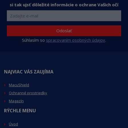
v
t
si tak ujsť dôležité informácie o ochrane Vašich očí
o
v
o
Odoslať
Súhlasím so
spracovaním osobných údajov
.
NAJVIAC VÁS ZAUJÍMA
MacuShield
Ochranné prostriedky
Magazín
RÝCHLE MENU
Úvod