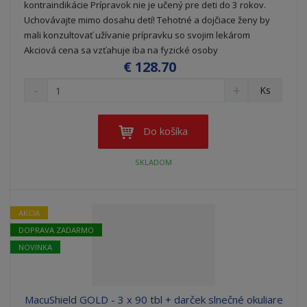
kontraindikácie Prípravok nie je učený pre deti do 3 rokov.
Uchovávajte mimo dosahu detí! Tehotné a dojčiace ženy by
mali konzultovať užívanie prípravku so svojim lekárom
Akciová cena sa vzťahuje iba na fyzické osoby
€ 128.70
S
N
Z
Ks
n
a
m
í
v
e
ž
ý
n
Do košíka
i
š
i
t
i
ť
SKLADOM
m
ť
p
n
m
o
o
n
ž
o
č
AKCIA
s
ž
e
DOPRAVA ZADARMO
t
s
t
v
t
NOVINKA
o
v
o
MacuShield GOLD - 3 x 90 tbl + darček slnečné okuliare