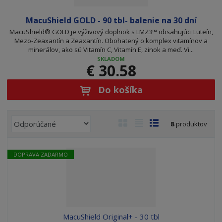
MacuShield GOLD - 90 tbl- balenie na 30 dní
MacuShield® GOLD je výživový doplnok s LMZ3™ obsahujúci Luteín,
Mezo-Zeaxantín a Zeaxantín. Obohatený o komplex vitamínov a
minerálov, ako sú Vitamín C, Vitamín E, zinok a meď. Vi...
SKLADOM
€ 30.58
Do košíka
R
O
T
R
8
produktov
a
b
a
i
d
r
b
a
e
DOPRAVA ZADARMO
á
u
d
n
z
ľ
k
i
k
k
o
e
o
o
v
p
r
v
v
ý
MacuShield Original+ - 30 tbl
o
ý
ý
v