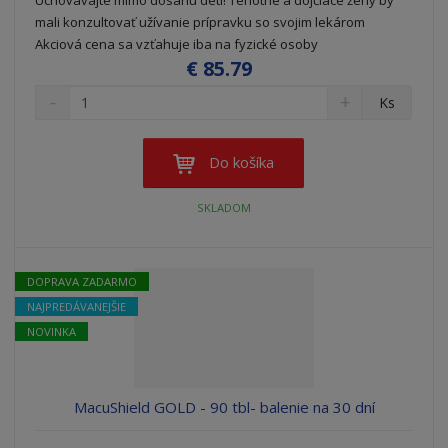
mali konzultovať užívanie prípravku so svojim lekárom
Akciová cena sa vzťahuje iba na fyzické osoby
€ 85.79
S
N
Z
Ks
n
a
m
í
v
e
ž
ý
n
Do košíka
i
š
i
t
i
ť
SKLADOM
m
ť
p
n
m
o
o
n
ž
o
č
DOPRAVA ZADARMO
s
ž
e
NAJPREDÁVANEJŠIE
t
s
t
v
t
NOVINKA
o
v
o
MacuShield GOLD - 90 tbl- balenie na 30 dní