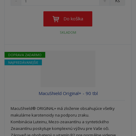
Ks
n
a
m
í
v
e
ž
ý
n
Do košíka
i
š
i
t
i
ť
SKLADOM
m
ť
p
n
m
o
o
n
ž
o
č
DOPRAVA ZADARMO
s
ž
e
NAJPREDÁVANEJŠIE
t
s
t
v
t
o
v
o
MacuShield Original+ - 90 tbl
MacuShield® ORIGINAL+ má zloženie obsahujúce všetky
makulárne karotenoidy na podporu zraku.
Kombinácia Luteinu, Mezo-zeaxantínu a syntetického
Zeaxantínu poskytuje komplexnú výživu pre Vaše oči.
Zároveň je obohatený o vitamín B2 pre normálne videnie.