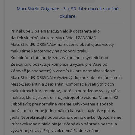
MacuShield Original+ - 3 x 90 tbl + darček slnečné
okuliare
Pri nákupe 3 balení MacuShield® dostanete ako
darček slnečné okuliare MacuShield ZADARMO.
MacuShield® ORIGINAL+ má zloženie obsahujúce všetky
makulárne karotenoidy na podporu zraku.
Kombinácia Luteinu, Mezo-zeaxantínu a syntetického
Zeaxantínu poskytuje komplexnú výživu pre Vaše oči.
Zároveň je obohatený o vitamín B2 pre normálne videnie.
MacuShield® ORIGINAL+ Výživový doplnok obsahujúci Luteín,
Mezo-Zeaxantín a Zeaxantín. Kombinácia všetkých troch
makulárnych karotenoidov, ktoré sa prirodzene vyskytujú v
makule, ktorá je centrom najostrejšieho videnia. Vitamín B2
(Riboflavín) pre normálne videnie. Dávkovanie a spôsob
použitia: 1x denne jednu mäkkú kapsulu, najlepšie počas
jedla Neprekračujte odporúčanú dennú dávku! Upozornenie:
Prípravok MacuShield nie je určený ako náhrada pestrej a
vyváženej stravy! Prípravok nemá žiadne známe