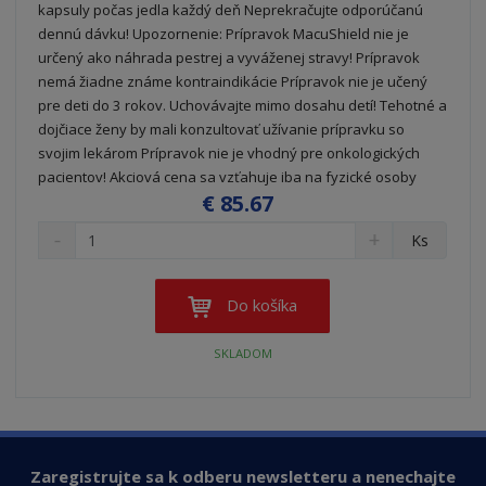
kapsuly počas jedla každý deň Neprekračujte odporúčanú
dennú dávku! Upozornenie: Prípravok MacuShield nie je
určený ako náhrada pestrej a vyváženej stravy! Prípravok
nemá žiadne známe kontraindikácie Prípravok nie je učený
pre deti do 3 rokov. Uchovávajte mimo dosahu detí! Tehotné a
dojčiace ženy by mali konzultovať užívanie prípravku so
svojim lekárom Prípravok nie je vhodný pre onkologických
pacientov! Akciová cena sa vzťahuje iba na fyzické osoby
€ 85.67
S
N
Z
Ks
n
a
m
í
v
e
ž
ý
n
Do košíka
i
š
i
t
i
ť
SKLADOM
m
ť
p
n
m
o
o
n
ž
o
č
s
ž
e
t
s
t
Zaregistrujte sa k odberu newsletteru a nenechajte