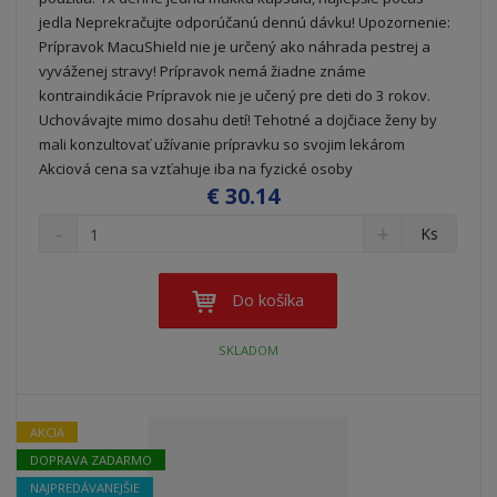
jedla Neprekračujte odporúčanú dennú dávku! Upozornenie:
Prípravok MacuShield nie je určený ako náhrada pestrej a
vyváženej stravy! Prípravok nemá žiadne známe
kontraindikácie Prípravok nie je učený pre deti do 3 rokov.
Uchovávajte mimo dosahu detí! Tehotné a dojčiace ženy by
mali konzultovať užívanie prípravku so svojim lekárom
Akciová cena sa vzťahuje iba na fyzické osoby
€ 30.14
S
N
Z
Ks
n
a
m
í
v
e
ž
ý
n
Do košíka
i
š
i
t
i
ť
SKLADOM
m
ť
p
n
m
o
o
n
ž
o
č
AKCIA
s
ž
e
DOPRAVA ZADARMO
t
s
t
v
t
NAJPREDÁVANEJŠIE