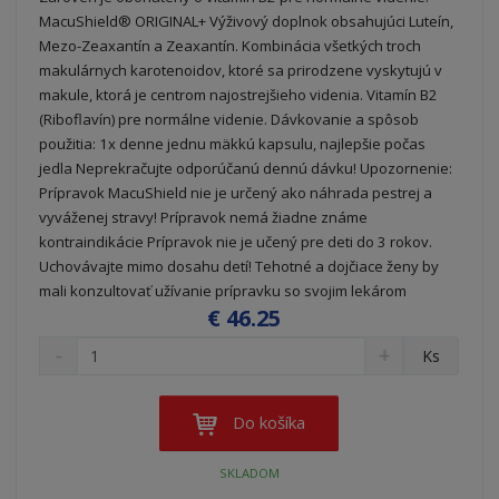
MacuShield® ORIGINAL+ Výživový doplnok obsahujúci Luteín,
Mezo-Zeaxantín a Zeaxantín. Kombinácia všetkých troch
makulárnych karotenoidov, ktoré sa prirodzene vyskytujú v
makule, ktorá je centrom najostrejšieho videnia. Vitamín B2
(Riboflavín) pre normálne videnie. Dávkovanie a spôsob
použitia: 1x denne jednu mäkkú kapsulu, najlepšie počas
jedla Neprekračujte odporúčanú dennú dávku! Upozornenie:
Prípravok MacuShield nie je určený ako náhrada pestrej a
vyváženej stravy! Prípravok nemá žiadne známe
kontraindikácie Prípravok nie je učený pre deti do 3 rokov.
Uchovávajte mimo dosahu detí! Tehotné a dojčiace ženy by
mali konzultovať užívanie prípravku so svojim lekárom
€ 46.25
S
N
Z
Ks
n
a
m
í
v
e
ž
ý
n
Do košíka
i
š
i
t
i
ť
SKLADOM
m
ť
p