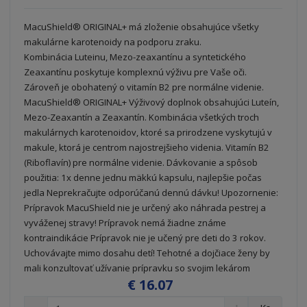
d
v
v
ý
u
MacuShield® ORIGINAL+ má zloženie obsahujúce všetky
ý
ý
p
k
makulárne karotenoidy na podporu zraku.
p
p
i
t
Kombinácia Luteinu, Mezo-zeaxantínu a syntetického
i
i
s
o
Zeaxantínu poskytuje komplexnú výživu pre Vaše oči.
s
s
v
Zároveň je obohatený o vitamín B2 pre normálne videnie.
MacuShield® ORIGINAL+ Výživový doplnok obsahujúci Luteín,
Mezo-Zeaxantín a Zeaxantín. Kombinácia všetkých troch
makulárnych karotenoidov, ktoré sa prirodzene vyskytujú v
makule, ktorá je centrom najostrejšieho videnia. Vitamín B2
(Riboflavín) pre normálne videnie. Dávkovanie a spôsob
použitia: 1x denne jednu mäkkú kapsulu, najlepšie počas
jedla Neprekračujte odporúčanú dennú dávku! Upozornenie:
Prípravok MacuShield nie je určený ako náhrada pestrej a
vyváženej stravy! Prípravok nemá žiadne známe
kontraindikácie Prípravok nie je učený pre deti do 3 rokov.
Uchovávajte mimo dosahu detí! Tehotné a dojčiace ženy by
mali konzultovať užívanie prípravku so svojim lekárom
€ 16.07
S
N
Z