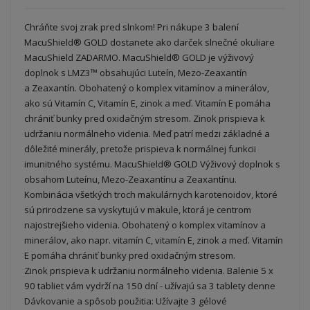
Chráňte svoj zrak pred slnkom! Pri nákupe 3 balení
MacuShield® GOLD dostanete ako darček slnečné okuliare
MacuShield ZADARMO. MacuShield® GOLD je výživový
doplnok s LMZ3™ obsahujúci Luteín, Mezo-Zeaxantín
a Zeaxantín. Obohatený o komplex vitamínov a minerálov,
ako sú Vitamín C, Vitamín E, zinok a meď. Vitamín E pomáha
chrániť bunky pred oxidačným stresom. Zinok prispieva k
udržaniu normálneho videnia. Meď patrí medzi základné a
dôležité minerály, pretože prispieva k normálnej funkcii
imunitného systému. MacuShield® GOLD Výživový doplnok s
obsahom Luteínu, Mezo-Zeaxantínu a Zeaxantínu.
Kombinácia všetkých troch makulárnych karotenoidov, ktoré
sú prirodzene sa vyskytujú v makule, ktorá je centrom
najostrejšieho videnia. Obohatený o komplex vitamínov a
minerálov, ako napr. vitamín C, vitamín E, zinok a meď. Vitamín
E pomáha chrániť bunky pred oxidačným stresom.
Zinok prispieva k udržaniu normálneho videnia. Balenie 5 x
90 tabliet vám vydrží na 150 dní - užívajú sa 3 tablety denne
Dávkovanie a spôsob použitia: Užívajte 3 gélové