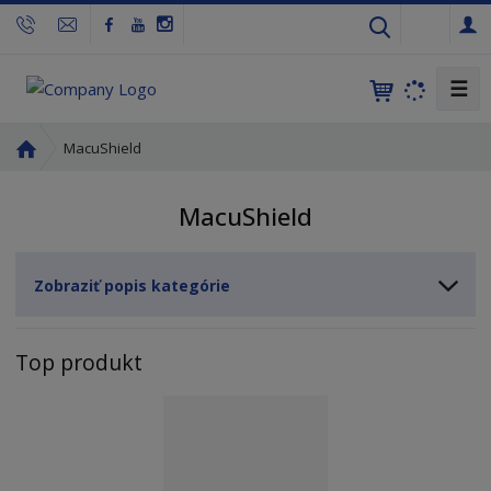
s
k
☰
Ú
MacuShield
v
o
MacuShield
d
n
á
Zobraziť popis kategórie
s
t
r
Top produkt
a
n
a