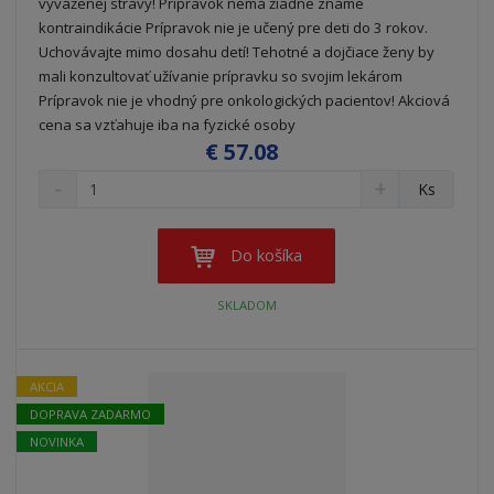
vyváženej stravy! Prípravok nemá žiadne známe
kontraindikácie Prípravok nie je učený pre deti do 3 rokov.
Uchovávajte mimo dosahu detí! Tehotné a dojčiace ženy by
mali konzultovať užívanie prípravku so svojim lekárom
Prípravok nie je vhodný pre onkologických pacientov! Akciová
cena sa vzťahuje iba na fyzické osoby
€ 57.08
S
N
Z
Ks
n
a
m
í
v
e
ž
ý
n
Do košíka
i
š
i
t
i
ť
SKLADOM
m
ť
p
n
m
o
o
n
ž
o
č
AKCIA
s
ž
e
DOPRAVA ZADARMO
t
s
t
v
t
NOVINKA
o
v
o