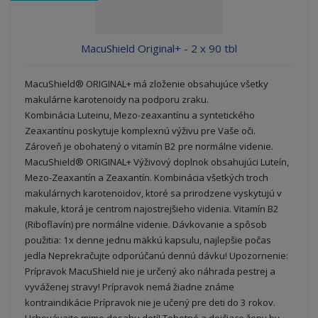
o
v
o
MacuShield Original+ - 2 x 90 tbl
MacuShield® ORIGINAL+ má zloženie obsahujúce všetky
makulárne karotenoidy na podporu zraku.
Kombinácia Luteinu, Mezo-zeaxantínu a syntetického
Zeaxantínu poskytuje komplexnú výživu pre Vaše oči.
Zároveň je obohatený o vitamín B2 pre normálne videnie.
MacuShield® ORIGINAL+ Výživový doplnok obsahujúci Luteín,
Mezo-Zeaxantín a Zeaxantín. Kombinácia všetkých troch
makulárnych karotenoidov, ktoré sa prirodzene vyskytujú v
makule, ktorá je centrom najostrejšieho videnia. Vitamín B2
(Riboflavín) pre normálne videnie. Dávkovanie a spôsob
použitia: 1x denne jednu mäkkú kapsulu, najlepšie počas
jedla Neprekračujte odporúčanú dennú dávku! Upozornenie:
Prípravok MacuShield nie je určený ako náhrada pestrej a
vyváženej stravy! Prípravok nemá žiadne známe
kontraindikácie Prípravok nie je učený pre deti do 3 rokov.
Uchovávajte mimo dosahu detí! Tehotné a dojčiace ženy by