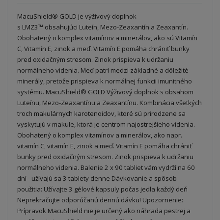
MacuShield® GOLD je výživový doplnok
s LMZ3™ obsahujúci Luteín, Mezo-Zeaxantín a Zeaxantín.
Obohatený o komplex vitamínov a minerálov, ako sú Vitamín
C, Vitamín E, zinok a meď. Vitamín E pomáha chrániť bunky
pred oxidačným stresom. Zinok prispieva k udržaniu
normálneho videnia. Meď patrí medzi základné a dôležité
minerály, pretože prispieva k normálnej funkcii imunitného
systému. MacuShield® GOLD Výživový doplnok s obsahom
Luteínu, Mezo-Zeaxantínu a Zeaxantínu. Kombinácia všetkých
troch makulárnych karotenoidov, ktoré sú prirodzene sa
vyskytujú v makule, ktorá je centrom najostrejšieho videnia.
Obohatený o komplex vitamínov a minerálov, ako napr.
vitamín C, vitamín E, zinok a meď. Vitamín E pomáha chrániť
bunky pred oxidačným stresom. Zinok prispieva k udržaniu
normálneho videnia. Balenie 2 x 90 tabliet vám vydrží na 60
dní - užívajú sa 3 tablety denne Dávkovanie a spôsob
použitia: Užívajte 3 gélové kapsuly počas jedla každý deň
Neprekračujte odporúčanú dennú dávku! Upozornenie:
Prípravok MacuShield nie je určený ako náhrada pestrej a