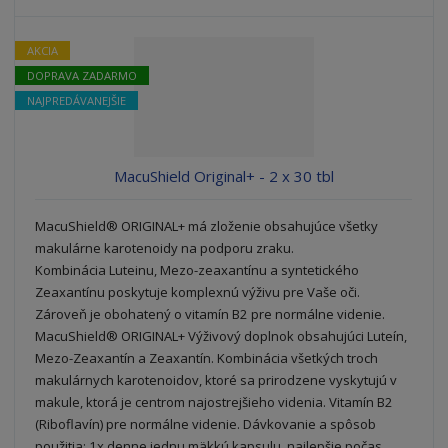
n
m
o
o
n
ž
o
č
AKCIA
s
ž
e
DOPRAVA ZADARMO
t
s
t
v
t
NAJPREDÁVANEJŠIE
o
v
o
MacuShield Original+ - 2 x 30 tbl
MacuShield® ORIGINAL+ má zloženie obsahujúce všetky
makulárne karotenoidy na podporu zraku.
Kombinácia Luteinu, Mezo-zeaxantínu a syntetického
Zeaxantínu poskytuje komplexnú výživu pre Vaše oči.
Zároveň je obohatený o vitamín B2 pre normálne videnie.
MacuShield® ORIGINAL+ Výživový doplnok obsahujúci Luteín,
Mezo-Zeaxantín a Zeaxantín. Kombinácia všetkých troch
makulárnych karotenoidov, ktoré sa prirodzene vyskytujú v
makule, ktorá je centrom najostrejšieho videnia. Vitamín B2
(Riboflavín) pre normálne videnie. Dávkovanie a spôsob
použitia: 1x denne jednu mäkkú kapsulu, najlepšie počas