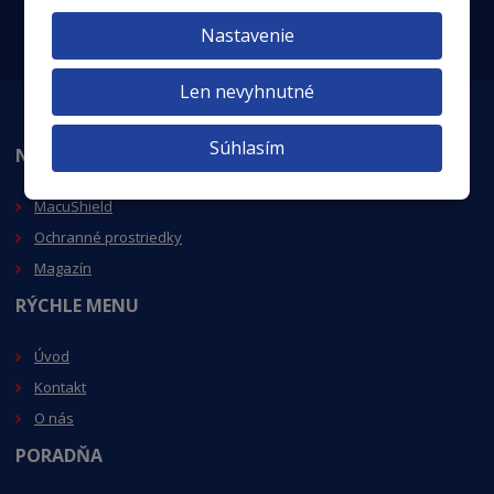
Súhlasím so
spracovaním osobných údajov
.
Nastavenie
Len nevyhnutné
Súhlasím
NAJVIAC VÁS ZAUJÍMA
MacuShield
Ochranné prostriedky
Magazín
RÝCHLE MENU
Úvod
Kontakt
O nás
PORADŇA