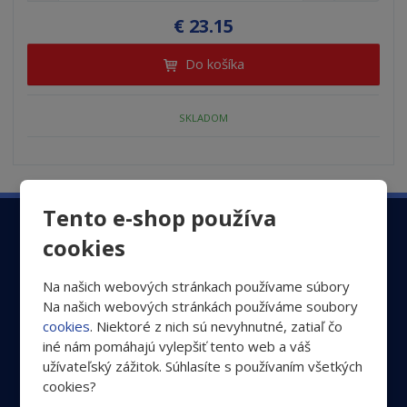
e
í
v
e
o
o
v
€ 23.15
p
ž
ý
n
r
v
v
ý
i
š
i
o
Do košíka
t
i
ý
ý
v
ť
d
m
ť
v
v
ý
p
n
m
u
ý
ý
p
o
SKLADOM
o
n
k
p
p
i
ž
o
č
t
s
ž
i
i
s
e
o
t
s
t
s
s
v
v
t
o
Tento e-shop používa
v
o
Zaregistrujte sa k odberu newsletteru a nenechajte
cookies
si tak ujsť dôležité informácie o ochrane Vašich očí
Na našich webových stránkach používame súbory
Na našich webových stránkách používáme soubory
cookies
. Niektoré z nich sú nevyhnutné, zatiaľ čo
Odoslať
iné nám pomáhajú vylepšiť tento web a váš
užívateľský zážitok. Súhlasíte s používaním všetkých
cookies?