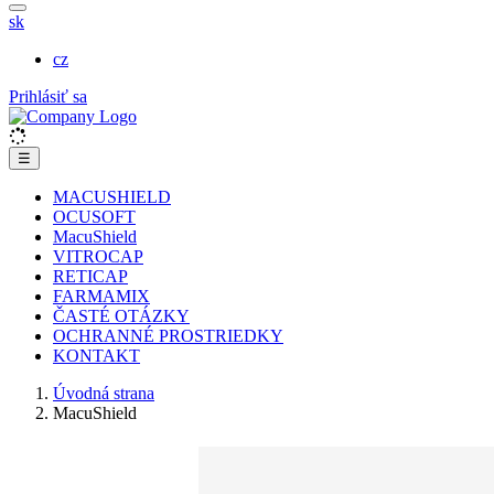
sk
cz
Prihlásiť sa
☰
MACUSHIELD
OCUSOFT
MacuShield
VITROCAP
RETICAP
FARMAMIX
ČASTÉ OTÁZKY
OCHRANNÉ PROSTRIEDKY
KONTAKT
Úvodná strana
MacuShield