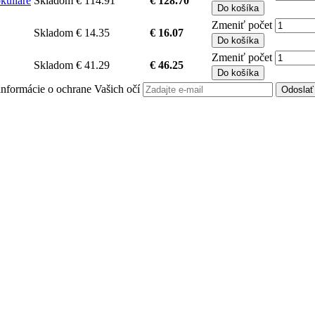
kuliare
Skladom
€ 114.91
€ 128.70
Do košíka
Zmeniť počet
Skladom
€ 14.35
€ 16.07
Do košíka
Zmeniť počet
Skladom
€ 41.29
€ 46.25
Do košíka
é informácie o ochrane Vašich očí
Odoslať