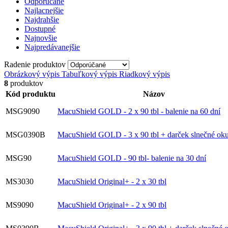
Odporúčané
Najlacnejšie
Najdrahšie
Dostupné
Najnovšie
Najpredávanejšie
Radenie produktov
Obrázkový výpis
Tabuľkový výpis
Riadkový výpis
8
produktov
Kód produktu
Názov
MSG9090
MacuShield GOLD - 2 x 90 tbl - balenie na 60 dní
MSG0390B
MacuShield GOLD - 3 x 90 tbl + darček slnečné oku
MSG90
MacuShield GOLD - 90 tbl- balenie na 30 dní
MS3030
MacuShield Original+ - 2 x 30 tbl
MS9090
MacuShield Original+ - 2 x 90 tbl