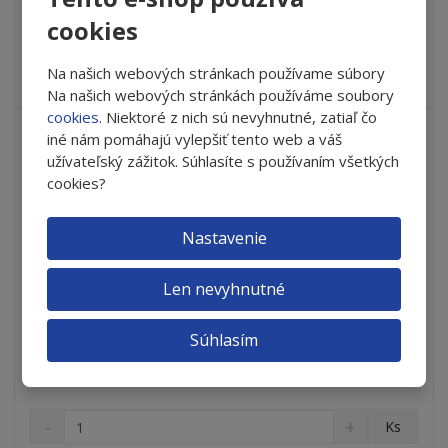
o
SKLADOM
o
n
cookies
ž
o
č
s
ž
e
Vyskúšajte nové očné kvapky iVision DRY na zníženie príznakov
Na našich webových stránkach používame súbory
t
s
t
suchého oka Je to oč...
v
t
Na našich webových stránkách používáme soubory
o
v
cookies
. Niektoré z nich sú nevyhnutné, zatiaľ čo
o
iné nám pomáhajú vylepšiť tento web a váš
užívateľský zážitok. Súhlasíte s používaním všetkých
cookies?
Nastavenie
Len nevyhnutné
Súhlasím
Farmamix - iVision Ocular Surface 60 tbl.
S
N
Z
Ks
n
a
m