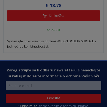
í
v
e
€ 18.78
ž
ý
n
i
š
i
Do košíka
t
i
ť
m
ť
p
n
m
o
SKLADOM
o
n
ž
o
č
s
ž
e
Vyskúšajte nový výživový doplnok iVISION OCULAR SURFACE s
t
s
t
jedinečnou kombináciou živí...
v
t
o
v
o
Zaregistrujte sa k odberu newsletteru a nenechajte
si tak ujsť dôležité informácie o ochrane Vašich očí
Odoslať
Súhlasím so
spracovaním osobných údajov
.