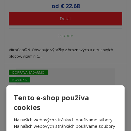
od
€ 22.68
Detail
SKLADOM
VitroCap®N Obsahuje výťažky z hroznových a citrusových
plodov, vitamín C,...
DOPRAVA ZADARMO
NOVINKA
Tento e-shop používa
cookies
Na našich webových stránkach používame súbory
Na našich webových stránkách používáme soubory