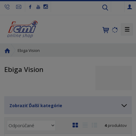
s
k
☰
Ú
Ebiga Vision
v
o
Ebiga Vision
d
n
á
s
t
r
Zobraziť Ďalší kategórie
a
n
R
a
O
T
R
4
produktov
a
b
a
i