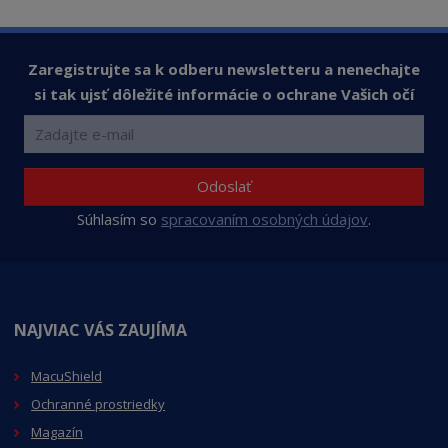
o
v
o
Zaregistrujte sa k odberu newsletteru a nenechajte
si tak ujsť dôležité informácie o ochrane Vašich očí
Odoslať
Súhlasím so
spracovaním osobných údajov
.
NAJVIAC VÁS ZAUJÍMA
MacuShield
Ochranné prostriedky
Magazín