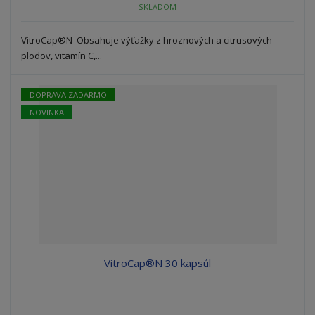
o
SKLADOM
o
n
ž
o
č
s
ž
e
VitroCap®N Obsahuje výťažky z hroznových a citrusových
t
s
t
plodov, vitamín C,...
v
t
o
v
o
DOPRAVA ZADARMO
NOVINKA
VitroCap®N 30 kapsúl