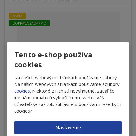
v
t
o
v
o
AKCIA
DOPRAVA ZADARMO
Tento e-shop používa
cookies
Na našich webových stránkach používame súbory
Na našich webových stránkách používáme soubory
OCuSOFT® LID SCRUB® Foam Plus - skrátená expirácia
cookies
. Niektoré z nich sú nevyhnutné, zatiaľ čo
iné nám pomáhajú vylepšiť tento web a váš
S
N
Z
Ks
užívateľský zážitok. Súhlasíte s používaním všetkých
n
a
m
cookies?
í
v
e
€ 11.55
ž
ý
n
i
š
Nastavenie
i
Do košíka
t
i
ť