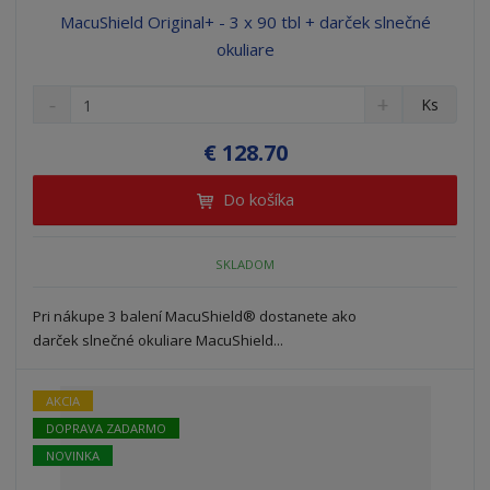
MacuShield Original+ - 3 x 90 tbl + darček slnečné
okuliare
S
N
Z
Ks
n
a
m
í
v
e
€ 128.70
ž
ý
n
i
š
i
Do košíka
t
i
ť
m
ť
p
n
m
o
SKLADOM
o
n
ž
o
č
s
ž
e
Pri nákupe 3 balení MacuShield® dostanete ako
t
s
t
darček slnečné okuliare MacuShield...
v
t
o
v
o
AKCIA
DOPRAVA ZADARMO
NOVINKA