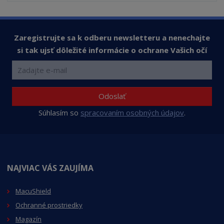
o
v
o
Zaregistrujte sa k odberu newsletteru a nenechajte
si tak ujsť dôležité informácie o ochrane Vašich očí
Odoslať
Súhlasím so
spracovaním osobných údajov
.
NAJVIAC VÁS ZAUJÍMA
MacuShield
Ochranné prostriedky
Magazín