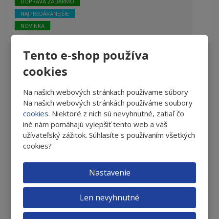
o
DOPRAVA ZADARMO
NAJPREDÁVANEJŠIE
NOVINKA
Tento e-shop používa
cookies
Na našich webových stránkach používame súbory
Na našich webových stránkách používáme soubory
cookies
. Niektoré z nich sú nevyhnutné, zatiaľ čo
MacuShield GOLD - 90 tbl- balenie na 30 dní
iné nám pomáhajú vylepšiť tento web a váš
užívateľský zážitok. Súhlasíte s používaním všetkých
S
N
Z
Ks
cookies?
n
a
m
í
v
e
€ 30.58
ž
ý
Nastavenie
n
i
š
i
Do košíka
t
i
ť
m
ť
Len nevyhnutné
p
n
m
o
SKLADOM
o
n