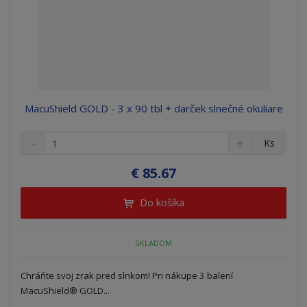
MacuShield GOLD - 3 x 90 tbl + darček slnečné okuliare
S
N
Z
Ks
n
a
m
í
v
e
€ 85.67
ž
ý
n
i
š
i
Do košíka
t
i
ť
m
ť
p
n
m
o
SKLADOM
o
n
ž
o
č
s
ž
e
Chráňte svoj zrak pred slnkom! Pri nákupe 3 balení
t
s
t
MacuShield® GOLD...
v
t