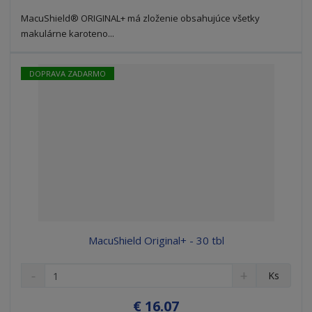
ž
o
č
s
ž
e
MacuShield® ORIGINAL+ má zloženie obsahujúce všetky
t
s
t
makulárne karoteno...
v
t
o
v
o
DOPRAVA ZADARMO
MacuShield Original+ - 30 tbl
S
N
Z
Ks
n
a
m
í
v
e
€ 16.07
ž
ý