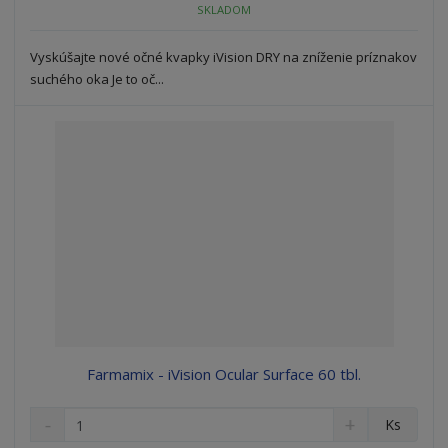
o
SKLADOM
o
n
ž
o
č
s
ž
e
Vyskúšajte nové očné kvapky iVision DRY na zníženie príznakov
t
s
t
suchého oka Je to oč...
v
t
o
v
o
Farmamix - iVision Ocular Surface 60 tbl.
S
N
Z
Ks
n
a
m