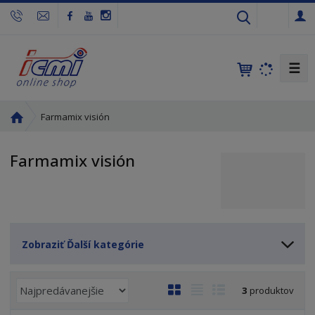
s
k
☰
Ú
Farmamix visión
v
o
Farmamix visión
d
n
á
s
t
r
Zobraziť Ďalší kategórie
a
n
R
a
O
T
R
3
produktov
a
b
a
i