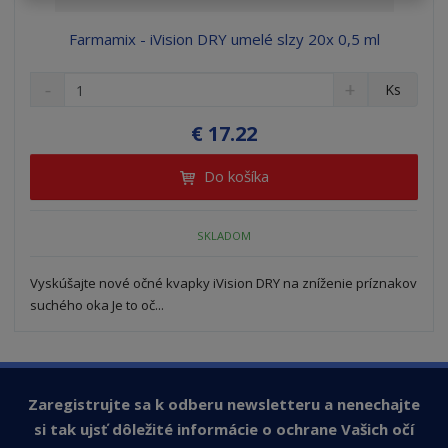
Farmamix - iVision DRY umelé slzy 20x 0,5 ml
S
N
Z
Ks
n
a
m
í
v
e
€ 17.22
ž
ý
n
i
š
i
Do košíka
t
i
ť
m
ť
p
n
m
o
SKLADOM
o
n
ž
o
č
s
ž
e
Vyskúšajte nové očné kvapky iVision DRY na zníženie príznakov
t
s
t
suchého oka Je to oč...
v
t
o
v
o
Zaregistrujte sa k odberu newsletteru a nenechajte
si tak ujsť dôležité informácie o ochrane Vašich očí