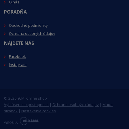
O nás
PORADŇA
Obchodné podmienky
Ochrana osobných údajov
NÁJDETE NÁS
Facebook
Instagram
© 2026, iCMI online shop
Vyhlásenie o prístupnosti
|
Ochrana osobných údajov
|
Mapa
stránok
|
Nastavenia cookies
E
B
VYROBILA
R
Á