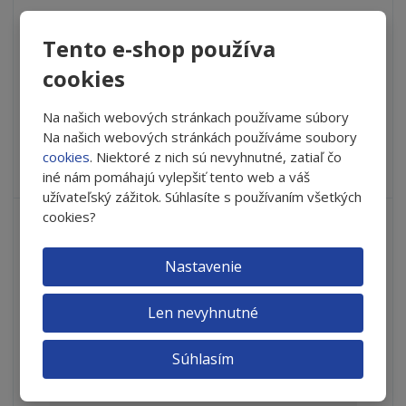
í
v
e
€ 18.78
ž
ý
n
i
š
Tento e-shop používa
i
Do košíka
t
i
cookies
ť
m
ť
p
n
m
o
SKLADOM
o
n
Na našich webových stránkach používame súbory
ž
o
č
Na našich webových stránkách používáme soubory
s
ž
e
Vyskúšajte nový výživový doplnok iVISION OCULAR SURFACE s
cookies
. Niektoré z nich sú nevyhnutné, zatiaľ čo
t
s
t
jedinečnou kombináciou živí...
iné nám pomáhajú vylepšiť tento web a váš
v
t
užívateľský zážitok. Súhlasíte s používaním všetkých
o
v
cookies?
o
Nastavenie
Len nevyhnutné
Súhlasím