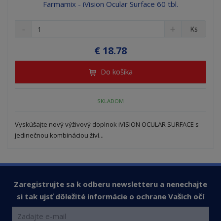
Farmamix - iVision Ocular Surface 60 tbl.
S
N
Z
Ks
n
a
m
í
v
e
€ 18.78
ž
ý
n
i
š
i
Do košíka
t
i
ť
m
ť
p
n
m
o
SKLADOM
o
n
ž
o
č
s
ž
e
Vyskúšajte nový výživový doplnok iVISION OCULAR SURFACE s
t
s
t
jedinečnou kombináciou živí...
v
t
o
v
o
Zaregistrujte sa k odberu newsletteru a nenechajte
si tak ujsť dôležité informácie o ochrane Vašich očí