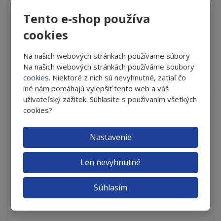
n
i
š
i
Tento e-shop používa
Do košíka
t
i
ť
m
ť
cookies
p
n
m
o
SKLADOM
o
n
Na našich webových stránkach používame súbory
ž
o
č
s
ž
Na našich webových stránkách používáme soubory
e
Vyskúšajte nové očné kvapky iVision DRY na zníženie príznakov
t
s
cookies
. Niektoré z nich sú nevyhnutné, zatiaľ čo
t
suchého oka Je to oč...
v
t
iné nám pomáhajú vylepšiť tento web a váš
o
v
užívateľský zážitok. Súhlasíte s používaním všetkých
o
cookies?
Nastavenie
Len nevyhnutné
Súhlasím