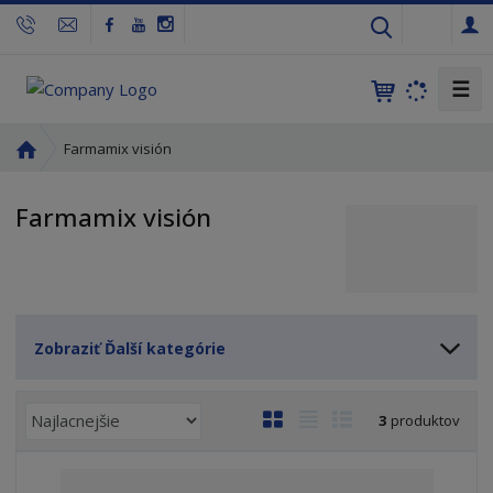
s
k
☰
Ú
Farmamix visión
v
o
Farmamix visión
d
n
á
s
t
r
Zobraziť Ďalší kategórie
a
n
R
a
O
T
R
3
produktov
a
b
a
i
d
r
b
a
e