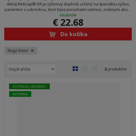
diéta) RetiCap® DR je výživový doplnok určený na špeciálnu výživu
pacientov s cukrovkou, ktorí trpia poruchami sietnice, známymi ako ...
SKLADOM
€ 22.68
Do košíka
Ebiga Vision
R
O
T
R
2
produktov
a
b
a
i
d
r
b
a
DOPRAVA ZADARMO
e
á
u
d
n
NOVINKA
z
ľ
k
i
k
k
o
e
o
o
v
p
r
v
v
ý
o
ý
ý
v
d