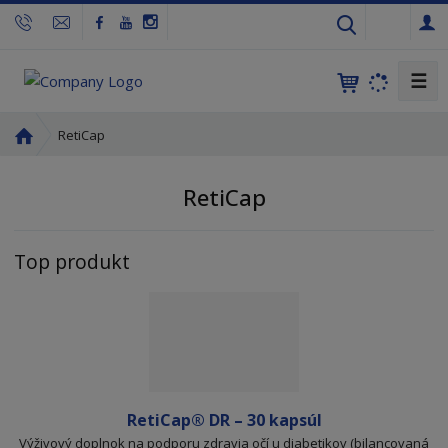
s
k
☰
Ú
RetiCap
v
o
RetiCap
d
n
á
Top produkt
s
t
r
a
n
a
RetiCap® DR – 30 kapsúl
Výživový doplnok na podporu zdravia očí u diabetikov (bilancovaná