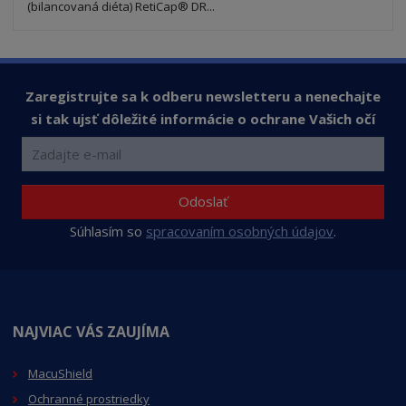
t
s
t
(bilancovaná diéta) RetiCap® DR...
v
t
o
v
o
Zaregistrujte sa k odberu newsletteru a nenechajte
si tak ujsť dôležité informácie o ochrane Vašich očí
Odoslať
Súhlasím so
spracovaním osobných údajov
.
NAJVIAC VÁS ZAUJÍMA
MacuShield
Ochranné prostriedky