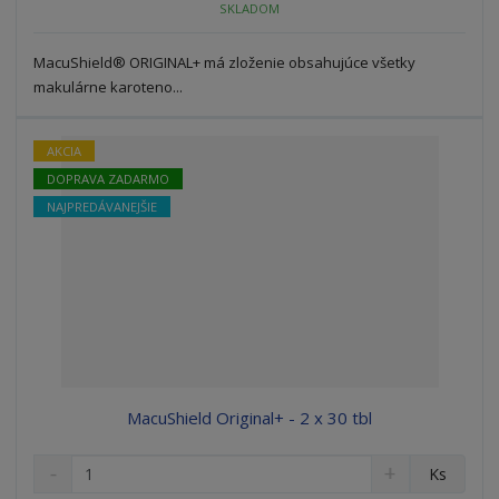
o
SKLADOM
o
n
ž
o
č
s
ž
e
MacuShield® ORIGINAL+ má zloženie obsahujúce všetky
t
s
t
makulárne karoteno...
v
t
o
v
o
AKCIA
DOPRAVA ZADARMO
NAJPREDÁVANEJŠIE
MacuShield Original+ - 2 x 30 tbl
S
N
Z
Ks
n
a
m