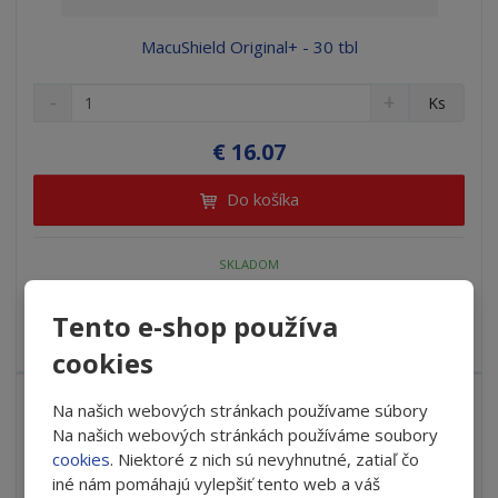
MacuShield Original+ - 30 tbl
S
N
Z
Ks
n
a
m
í
v
e
€ 16.07
ž
ý
n
i
š
i
Do košíka
t
i
ť
m
ť
p
n
m
o
SKLADOM
o
n
ž
o
č
s
ž
e
MacuShield® ORIGINAL+ má zloženie obsahujúce všetky
Tento e-shop používa
t
s
t
makulárne karoteno...
cookies
v
t
o
v
o
DOPRAVA ZADARMO
Na našich webových stránkach používame súbory
Na našich webových stránkách používáme soubory
NAJPREDÁVANEJŠIE
cookies
. Niektoré z nich sú nevyhnutné, zatiaľ čo
NOVINKA
iné nám pomáhajú vylepšiť tento web a váš