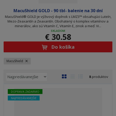
MacuShield GOLD - 90 tbl- balenie na 30 dní
MacuShield® GOLD je výživový doplnok s LMZ3™ obsahujúci Luteín,
Mezo-Zeaxantín a Zeaxantín. Obohatený o komplex vitamínov a
minerálov, ako sú Vitamín C, Vitamín E, zinok a meď. Vi...
SKLADOM
€ 30.58
Do košíka
MacuShield
R
O
T
R
8
produktov
a
b
a
i
d
r
b
a
DOPRAVA ZADARMO
e
á
u
d
n
NAJPREDÁVANEJŠIE
z
ľ
k
i
k
k
o
e
o
o
v
p