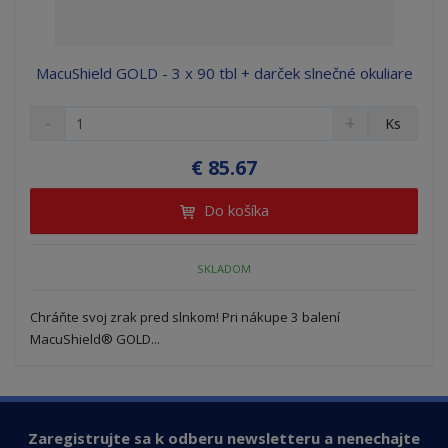
MacuShield GOLD - 3 x 90 tbl + darček slnečné okuliare
S
N
Z
Ks
n
a
m
í
v
e
€ 85.67
ž
ý
n
i
š
i
Do košíka
t
i
ť
m
ť
p
n
m
o
SKLADOM
o
n
ž
o
č
s
ž
e
Chráňte svoj zrak pred slnkom! Pri nákupe 3 balení
t
s
t
MacuShield® GOLD...
v
t
o
v
o
Zaregistrujte sa k odberu newsletteru a nenechajte