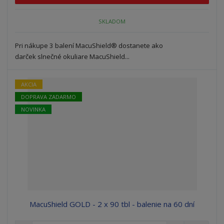
m
ť
p
n
m
o
SKLADOM
o
n
ž
o
č
s
ž
e
Pri nákupe 3 balení MacuShield® dostanete ako
t
s
t
darček slnečné okuliare MacuShield...
v
t
o
v
o
AKCIA
DOPRAVA ZADARMO
NOVINKA
MacuShield GOLD - 2 x 90 tbl - balenie na 60 dní