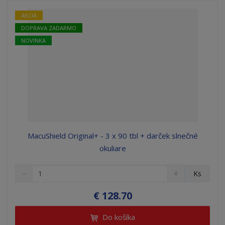
o
v
o
AKCIA
DOPRAVA ZADARMO
NOVINKA
MacuShield Original+ - 3 x 90 tbl + darček slnečné
okuliare
S
N
Z
Ks
n
a
m
í
v
e
€ 128.70
ž
ý
n
i
š
i
Do košíka
t
i
ť