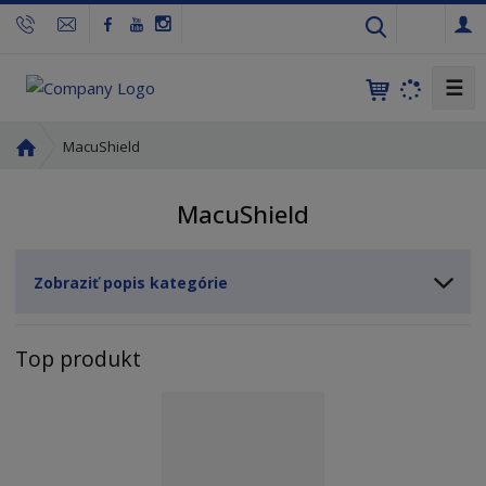
s
k
☰
Ú
MacuShield
v
o
MacuShield
d
n
á
Zobraziť popis kategórie
s
t
r
Top produkt
a
n
a